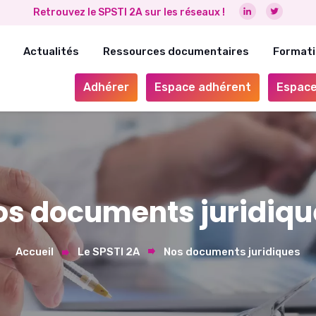
Retrouvez le SPSTI 2A sur les réseaux !
Actualités
Ressources documentaires
Formati
Adhérer
Espace adhérent
Espace
os documents juridiqu
Accueil
Le SPSTI 2A
Nos documents juridiques